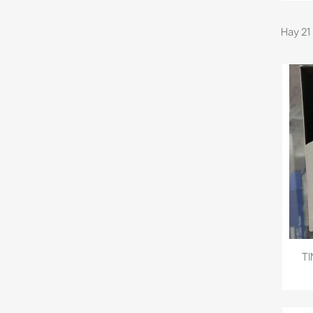
Hay 21
TI