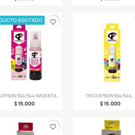
DUCTO AGOTADO
favorite_border
Vista rápida
Vista rápida


A EPSON 504/544 MAGENTA...
TINTA EPSON 504/544..
$ 15.000
$ 15.000
favorite_border