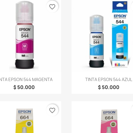
favorite_border
Vista rápida
Vista rápida


INTA EPSON 544 MAGENTA
TINTA EPSON 544 AZUL
$ 50.000
$ 50.000
favorite_border