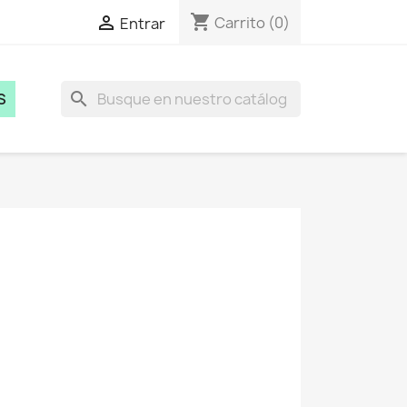
shopping_cart

Carrito
(0)
Entrar
search
S