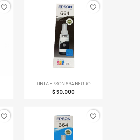
favorite_border
favorite_border
Vista rápida

TINTA EPSON 664 NEGRO
$ 50.000
favorite_border
favorite_border