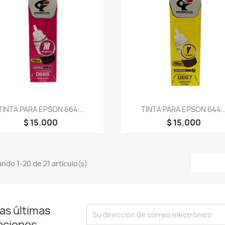
Vista rápida
Vista rápida


TINTA PARA EPSON 664...
TINTA PARA EPSON 644..
$ 15.000
$ 15.000
ndo 1-20 de 21 artículo(s)
as últimas
ociones