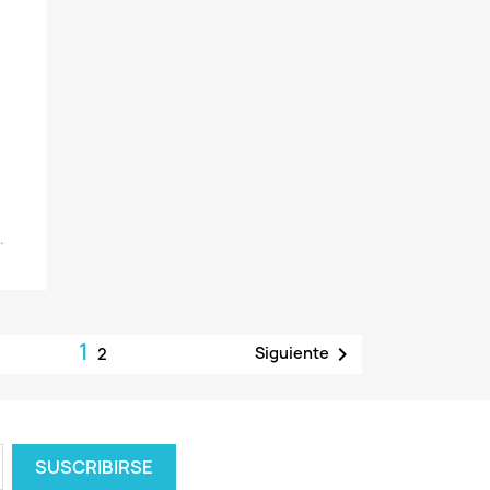
.
1

Siguiente
2