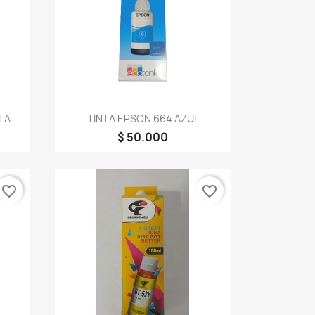
Vista rápida

TA
TINTA EPSON 664 AZUL
$ 50.000
favorite_border
favorite_border