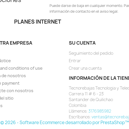
Puede darse de baja en cualquier momento. Para
información de contacto en el aviso legal.
PLANES INTERNET
TRA EMPRESA
SU CUENTA
Seguimiento del pedido
Notice
Entrar
and conditions of use
Crear una cuenta
 de nosotros
INFORMACIÓN DE LA TIEN
e payment
Tecnorebajas Tecnologia y Tel
cte con nosotros
Carrera 11 # 6 - 23
el sitio
Santander de Quilichao
Colombia
as
Llámenos:
3176985982
Escríbanos:
ventas@tecnorebaj
© 2026 - Software Ecommerce desarrollado por PrestaShop™