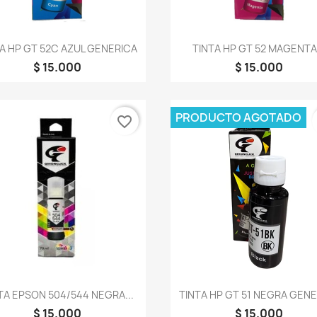
Vista rápida
Vista rápida


A HP GT 52C AZUL GENERICA
TINTA HP GT 52 MAGENTA.
$ 15.000
$ 15.000
PRODUCTO AGOTADO
favorite_border
Vista rápida
Vista rápida


TA EPSON 504/544 NEGRA...
TINTA HP GT 51 NEGRA GEN
$ 15.000
$ 15.000