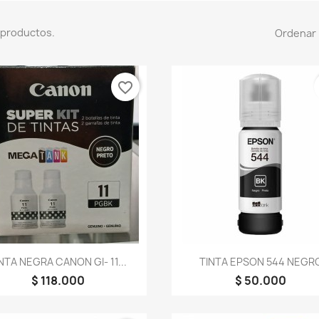
 productos.
Ordenar 
favorite_border
Vista rápida
Vista rápida


NTA NEGRA CANON GI- 11...
TINTA EPSON 544 NEGR
$ 118.000
$ 50.000