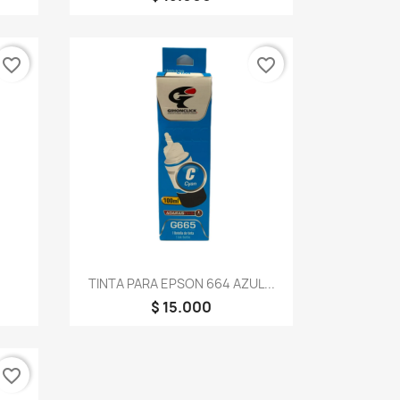
favorite_border
favorite_border
Vista rápida

.
TINTA PARA EPSON 664 AZUL...
$ 15.000
favorite_border