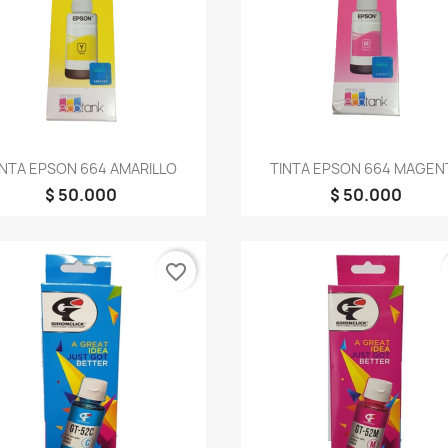
Vista rápida
Vista rápida


INTA EPSON 664 AMARILLO
TINTA EPSON 664 MAGEN
$ 50.000
$ 50.000
favorite_border