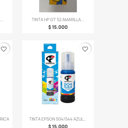
Vista rápida

..
TINTA HP GT 52 AMARILLA...
$ 15.000
favorite_border
favorite_border
Vista rápida

ERICA
TINTA EPSON 504/544 AZUL...
$ 15.000