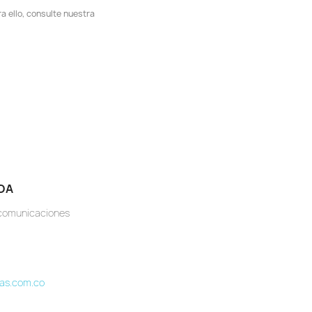
 ello, consulte nuestra
DA
ecomunicaciones
as.com.co