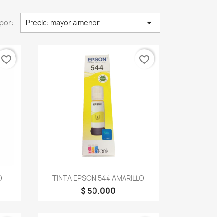

por:
Precio: mayor a menor
favorite_border
favorite_border
Vista rápida

O
TINTA EPSON 544 AMARILLO
$ 50.000