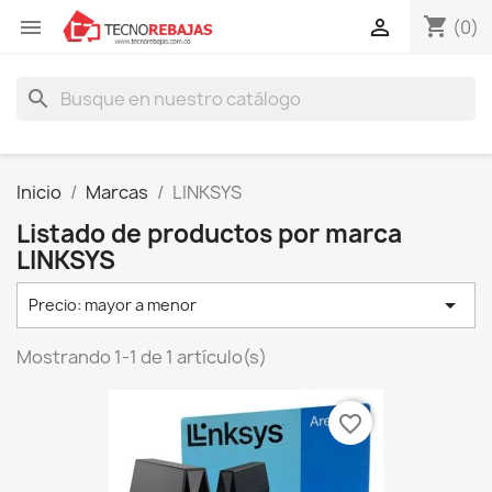
shopping_cart


(0)
search
Inicio
Marcas
LINKSYS
Listado de productos por marca
LINKSYS

Precio: mayor a menor
Mostrando 1-1 de 1 artículo(s)
favorite_border