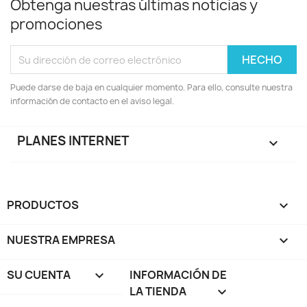
Obtenga nuestras últimas noticias y
promociones
Puede darse de baja en cualquier momento. Para ello, consulte nuestra
información de contacto en el aviso legal.
PLANES INTERNET

PRODUCTOS

NUESTRA EMPRESA

SU CUENTA

INFORMACIÓN DE
LA TIENDA
keyboard_arrow_down