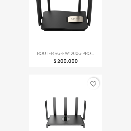
ROUTER RG-EW1200G PRO...
$ 200.000
favorite_border