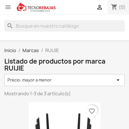
shopping_cart


(0)
search
Inicio
Marcas
RUIJIE
Listado de productos por marca
RUIJIE

Precio: mayor a menor
Mostrando 1-3 de 3 artículo(s)
favorite_border