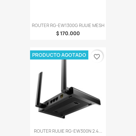
ROUTER RG-EW1300G RUIJIE MESH
$ 170.000
PRODUCTO AGOTADO
favorite_border
ROUTER RUIJIE RG-EW300N 2.4...