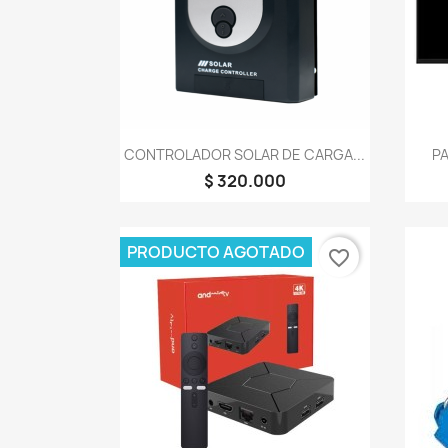
Vista rápida

CONTROLADOR SOLAR DE CARGA...
PA
$ 320.000
PRODUCTO AGOTADO
favorite_border