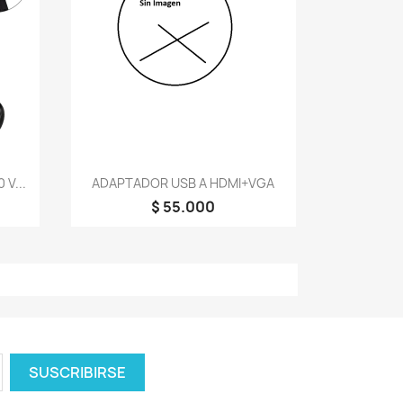
Vista rápida

V...
ADAPTADOR USB A HDMI+VGA
$ 55.000