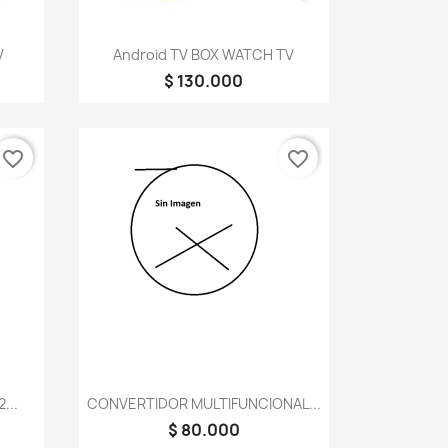
Vista rápida

V
Android TV BOX WATCH TV
$ 130.000
favorite_border
favorite_border
Vista rápida

...
CONVERTIDOR MULTIFUNCIONAL...
$ 80.000