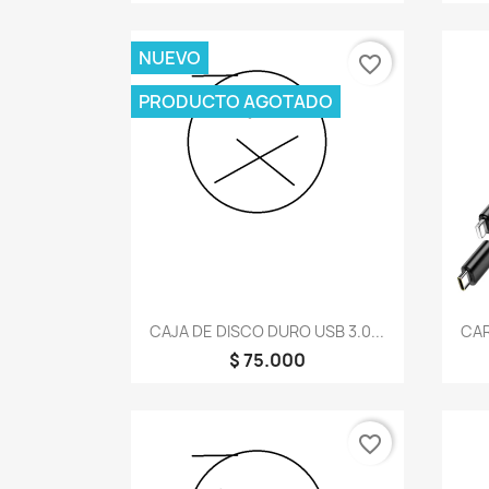
NUEVO
favorite_border
PRODUCTO AGOTADO
Vista rápida

CAJA DE DISCO DURO USB 3.0...
CAR
$ 75.000
favorite_border