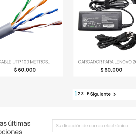
Vista rápida
Vista rápida


CABLE UTP 100 METROS...
CARGADOR PARA LENOVO 20 
$ 60.000
$ 60.000
1
2
3
…
6

Siguiente
as últimas
ociones