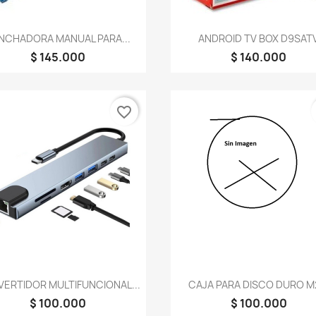
Vista rápida
Vista rápida


NCHADORA MANUAL PARA...
ANDROID TV BOX D9SAT
$ 145.000
$ 140.000
favorite_border
Vista rápida
Vista rápida


ERTIDOR MULTIFUNCIONAL...
CAJA PARA DISCO DURO M2
$ 100.000
$ 100.000