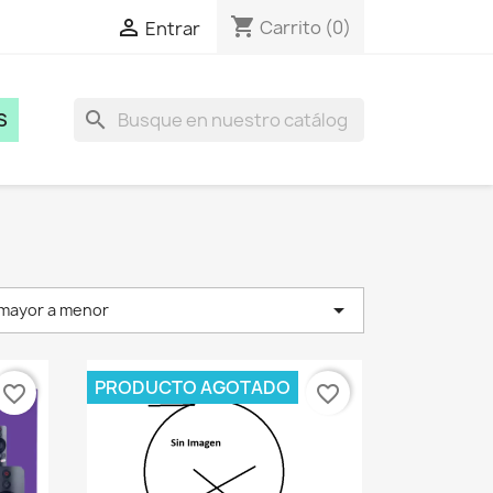
shopping_cart

Carrito
(0)
Entrar
search
S

 mayor a menor
PRODUCTO AGOTADO
favorite_border
favorite_border