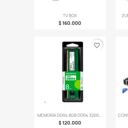
Vista rápida

TV BOX
ZU
$ 160.000
favorite_border
Vista rápida

MEMORIA DDR4 8GB DDR4 3200...
CONV
$ 120.000