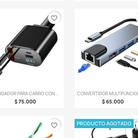
favorite_border
Vista rápida
Vista rápida


GADOR PARA CARRO CON...
CONVERTIDOR MULTIFUNCION
$ 75.000
$ 65.000
PRODUCTO AGOTADO
favorite_border