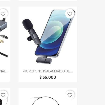
favorite_border
favorite_border
Vista rápida

AL...
MICROFONO INALAMBRICO DE...
$ 65.000
favorite_border
favorite_border