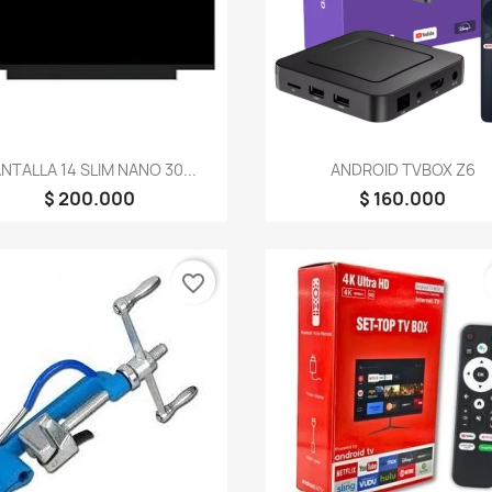
Vista rápida
Vista rápida


NTALLA 14 SLIM NANO 30...
ANDROID TVBOX Z6
$ 200.000
$ 160.000
favorite_border