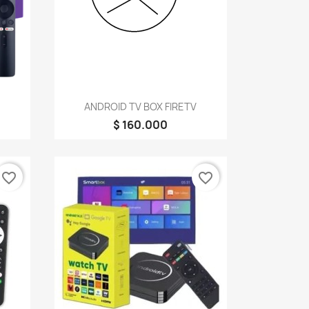
Vista rápida

ANDROID TV BOX FIRETV
$ 160.000
favorite_border
favorite_border