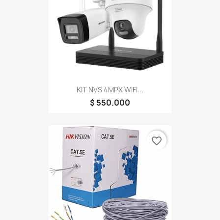
KIT NVS 4MPX WIFI...
$ 550.000
favorite_border