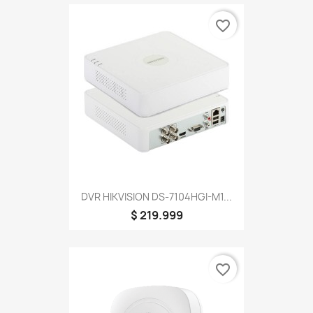
favorite_border
DVR HIKVISION DS-7104HGI-M1...
$ 219.999
favorite_border