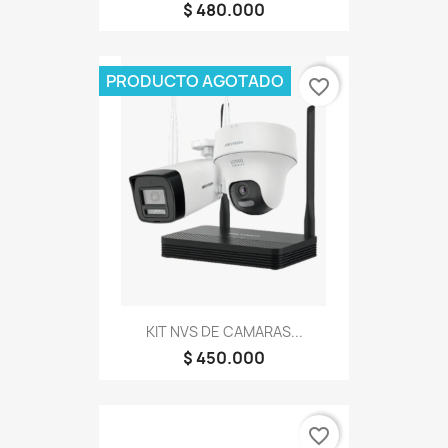
$ 480.000
PRODUCTO AGOTADO
favorite_border
KIT NVS DE CAMARAS...
$ 450.000
favorite_border