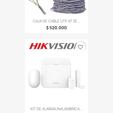
CAJA DE CABLE UTP AT 5E...
$ 520.000
favorite_border
KIT DE ALARMA INALAMBRICA...