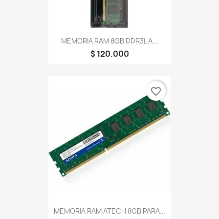
MEMORIA RAM 8GB DDR3L A...
$ 120.000
favorite_border
MEMORIA RAM ATECH 8GB PARA...