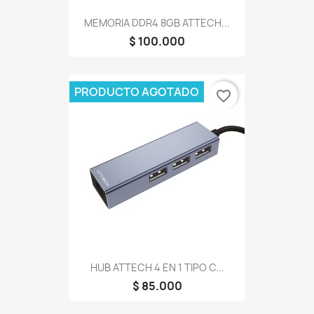
MEMORIA DDR4 8GB ATTECH...
$ 100.000
PRODUCTO AGOTADO
favorite_border
HUB ATTECH 4 EN 1 TIPO C...
$ 85.000