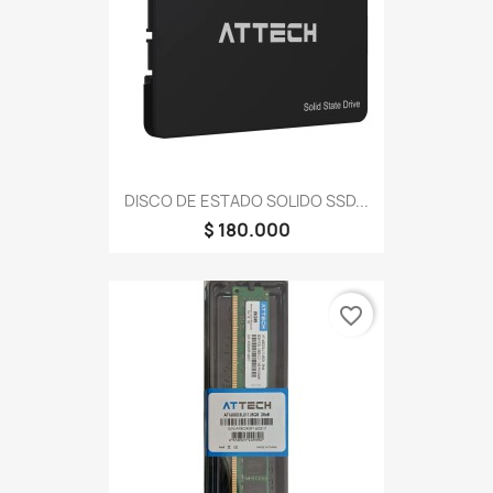
DISCO DE ESTADO SOLIDO SSD...
$ 180.000
favorite_border