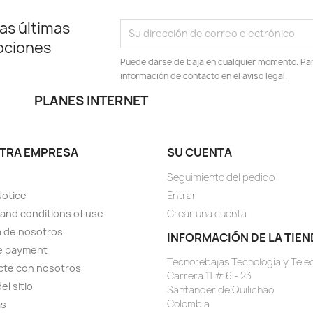
as últimas
ociones
Puede darse de baja en cualquier momento. Para
información de contacto en el aviso legal.
PLANES INTERNET
TRA EMPRESA
SU CUENTA
Seguimiento del pedido
Notice
Entrar
and conditions of use
Crear una cuenta
 de nosotros
INFORMACIÓN DE LA TIEN
e payment
Tecnorebajas Tecnologia y Tel
cte con nosotros
Carrera 11 # 6 - 23
el sitio
Santander de Quilichao
Colombia
as