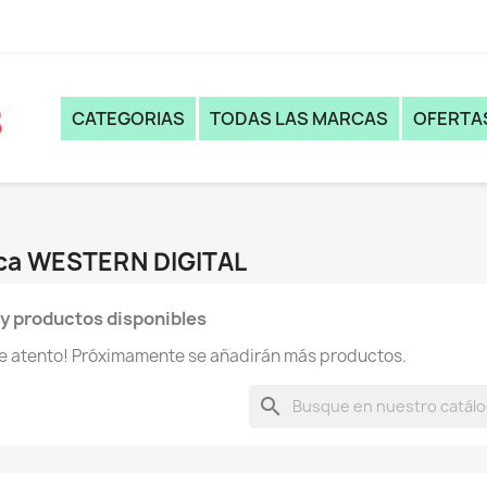
CATEGORIAS
TODAS LAS MARCAS
OFERTA
rca WESTERN DIGITAL
y productos disponibles
te atento! Próximamente se añadirán más productos.
search