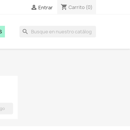
shopping_cart

Carrito
(0)
Entrar
search
S