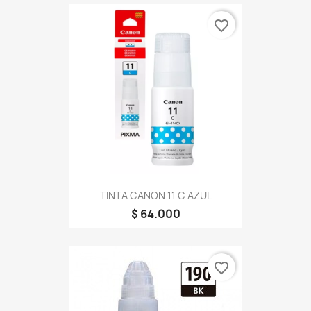
favorite_border
TINTA CANON 11 C AZUL
$ 64.000
favorite_border