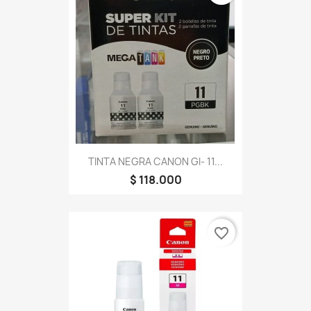
TINTA NEGRA CANON GI- 11...
$ 118.000
favorite_border