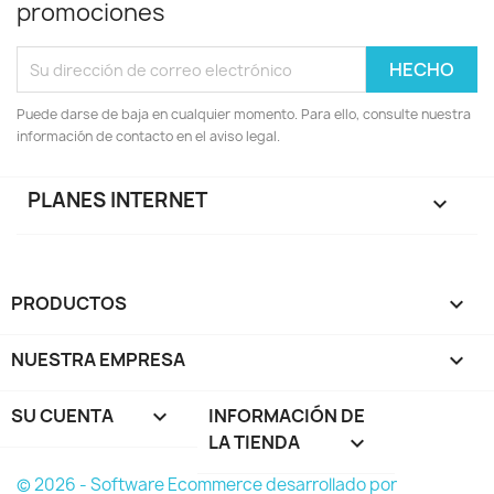
promociones
Puede darse de baja en cualquier momento. Para ello, consulte nuestra
información de contacto en el aviso legal.
PLANES INTERNET

PRODUCTOS

NUESTRA EMPRESA

SU CUENTA

INFORMACIÓN DE
LA TIENDA
keyboard_arrow_down
© 2026 - Software Ecommerce desarrollado por