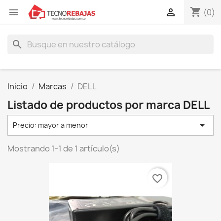
shopping_cart


(0)
search
Inicio
Marcas
DELL
Listado de productos por marca DELL

Precio: mayor a menor
Mostrando 1-1 de 1 artículo(s)
favorite_border