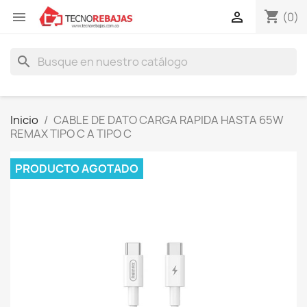
shopping_cart


(0)
search
Inicio
CABLE DE DATO CARGA RAPIDA HASTA 65W
REMAX TIPO C A TIPO C
PRODUCTO AGOTADO