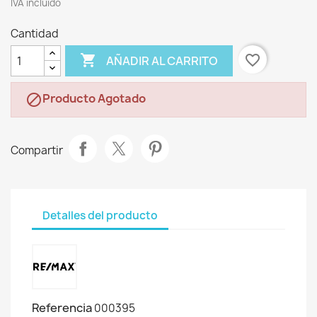
IVA incluído
Cantidad

favorite_border
AÑADIR AL CARRITO
Producto Agotado

Compartir
Detalles del producto
Referencia
000395