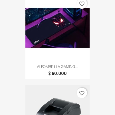
favorite_border
ALFOMBRILLA GAMING...
$ 60.000
favorite_border