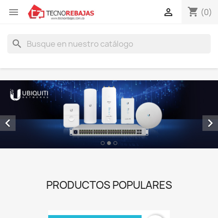
shopping_cart


(0)
search


PRODUCTOS POPULARES