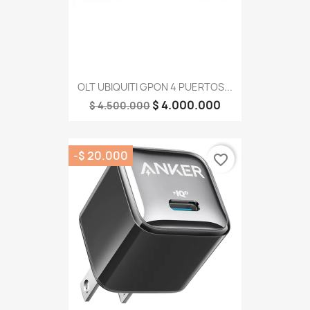
OLT UBIQUITI GPON 4 PUERTOS...
$ 4.000.000
$ 4.500.000
-$ 20.000
favorite_border