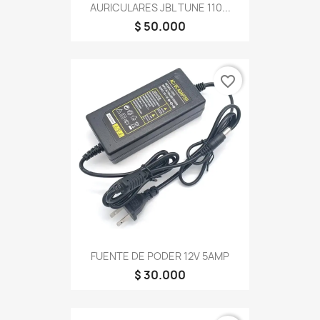
AURICULARES JBL TUNE 110...
$ 50.000
favorite_border
FUENTE DE PODER 12V 5AMP
$ 30.000