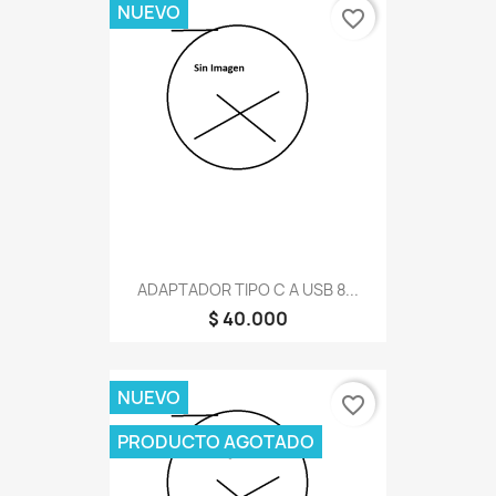
NUEVO
favorite_border
ADAPTADOR TIPO C A USB 8...
$ 40.000
NUEVO
favorite_border
PRODUCTO AGOTADO