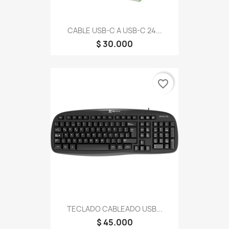
CABLE USB-C A USB-C 24...
$ 30.000
favorite_border
TECLADO CABLEADO USB...
$ 45.000