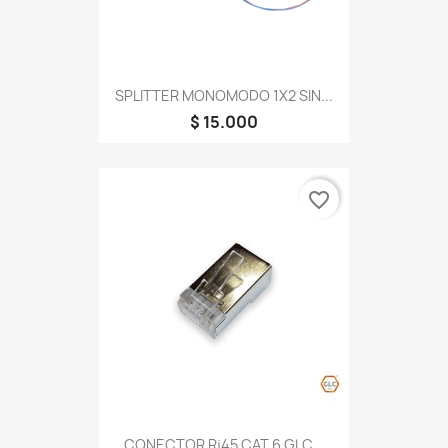
SPLITTER MONOMODO 1X2 SIN...
$ 15.000
favorite_border
CONECTOR Rj45 CAT 6 GLC...