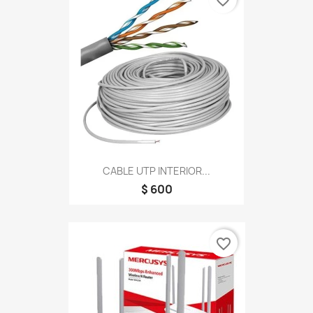
favorite_border
CABLE UTP INTERIOR...
$ 600
favorite_border