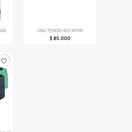
Vista rápida

RA...
ONU TENDA HG3 XPON
$ 85.000
favorite_border