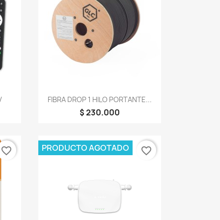
Vista rápida

V
FIBRA DROP 1 HILO PORTANTE...
$ 230.000
PRODUCTO AGOTADO
favorite_border
favorite_border