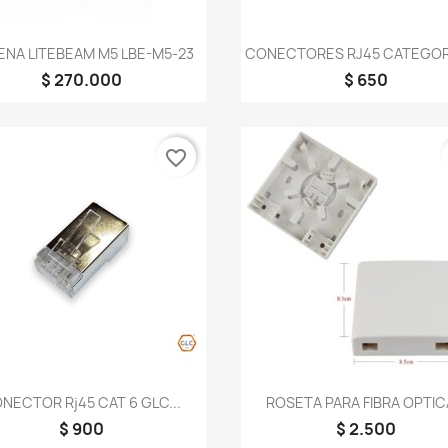
Vista rápida
Vista rápida


ENA LITEBEAM M5 LBE-M5-23
CONECTORES RJ45 CATEGORIA
$ 270.000
$ 650
favorite_border
Vista rápida
Vista rápida


NECTOR Rj45 CAT 6 GLC...
ROSETA PARA FIBRA OPTICA
$ 900
$ 2.500