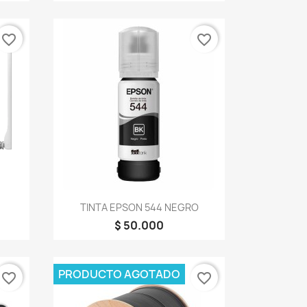
favorite_border
favorite_border
Vista rápida

TINTA EPSON 544 NEGRO
$ 50.000
PRODUCTO AGOTADO
favorite_border
favorite_border