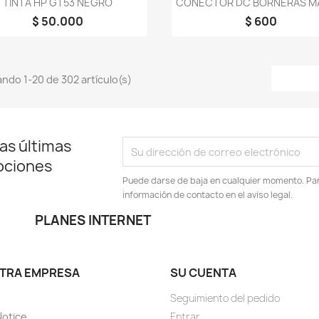


TINTA HP GT53 NEGRO
CONECTOR DC BORNERAS 
$ 50.000
$ 600
ndo 1-20 de 302 artículo(s)
as últimas
ociones
Puede darse de baja en cualquier momento. Para
información de contacto en el aviso legal.
PLANES INTERNET
TRA EMPRESA
SU CUENTA
Seguimiento del pedido
Notice
Entrar