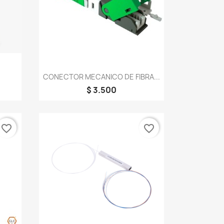
Vista rápida

CONECTOR MECANICO DE FIBRA...
$ 3.500
favorite_border
favorite_border