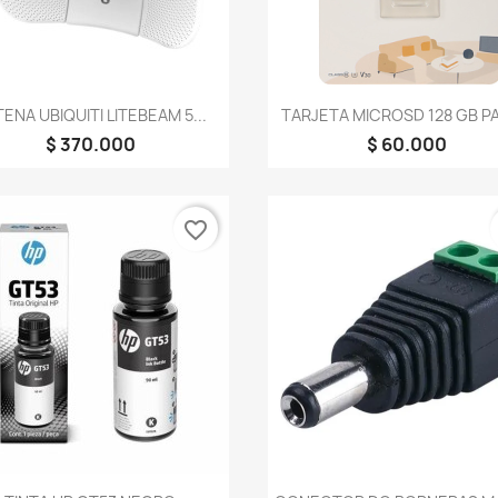
Vista rápida
Vista rápida


ENA UBIQUITI LITEBEAM 5...
TARJETA MICROSD 128 GB PA
$ 370.000
$ 60.000
favorite_border
Vista rápida
Vista rápida