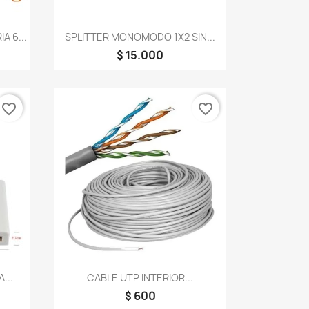
Vista rápida

 6...
SPLITTER MONOMODO 1X2 SIN...
$ 15.000
favorite_border
favorite_border
Vista rápida

...
CABLE UTP INTERIOR...
$ 600