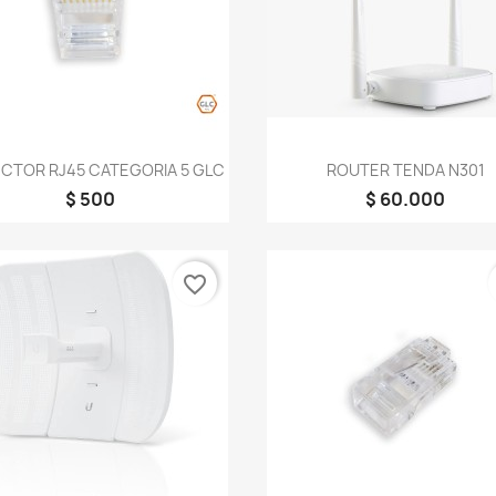
Vista rápida
Vista rápida


CTOR RJ45 CATEGORIA 5 GLC
ROUTER TENDA N301
$ 500
$ 60.000
favorite_border