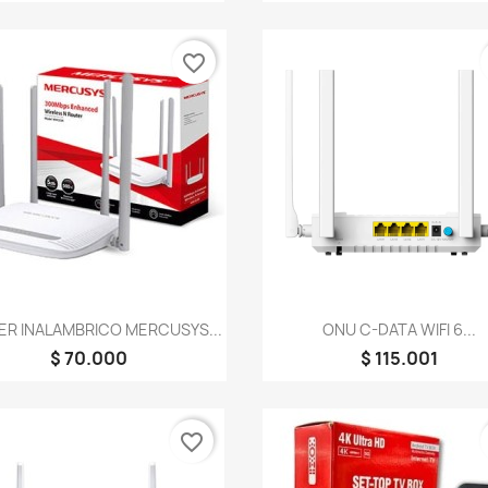
favorite_border
Vista rápida
Vista rápida


R INALAMBRICO MERCUSYS...
ONU C-DATA WIFI 6...
$ 70.000
$ 115.001
favorite_border