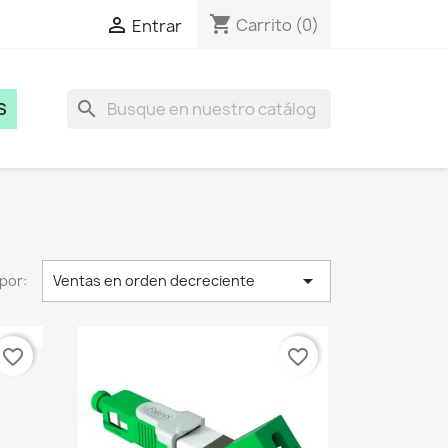
shopping_cart

Carrito
(0)
Entrar
search
S

por:
Ventas en orden decreciente
favorite_border
favorite_border