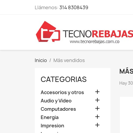
Llámenos:
314 8308439
Inicio
Más vendidos
MÁS
CATEGORIAS
Hay 30

Accesorios y otros

Audio y Video

Computadores

Energia

Impresion