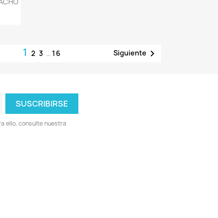
MACHO
1

Siguiente
2
3
…
16
 ello, consulte nuestra