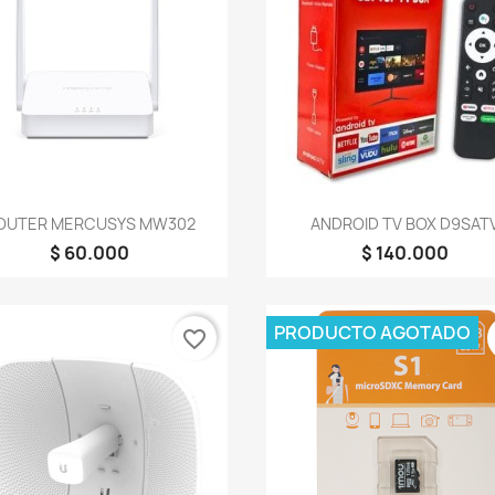
Vista rápida
Vista rápida


OUTER MERCUSYS MW302
ANDROID TV BOX D9SAT
$ 60.000
$ 140.000
PRODUCTO AGOTADO
favorite_border