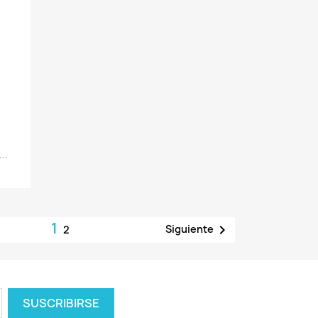
..
1

Siguiente
2