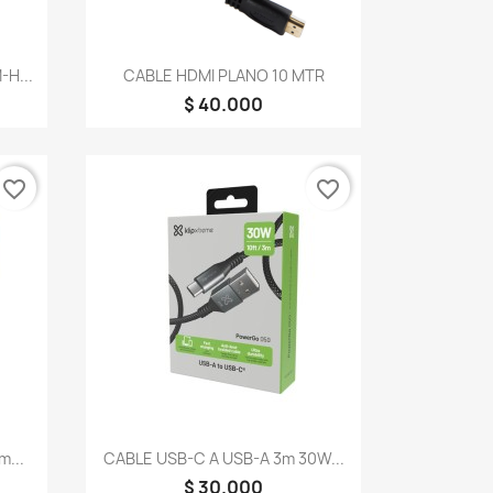
Vista rápida

H...
CABLE HDMI PLANO 10 MTR
$ 40.000
favorite_border
favorite_border
Vista rápida

m...
CABLE USB-C A USB-A 3m 30W...
$ 30.000