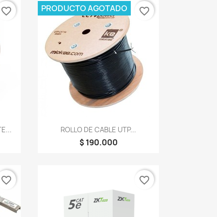
PRODUCTO AGOTADO
favorite_border
favorite_border
Vista rápida

E...
ROLLO DE CABLE UTP...
$ 190.000
favorite_border
favorite_border