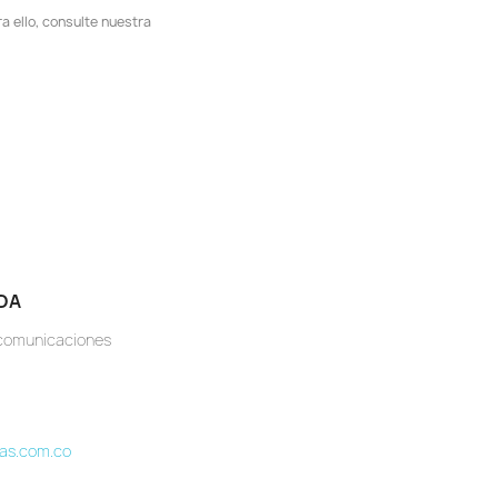
 ello, consulte nuestra
DA
ecomunicaciones
as.com.co