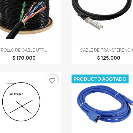
Vista rápida
Vista rápida


ROLLO DE CABLE UTP...
CABLE DE TRANSFERENCIA
$ 170.000
$ 125.000
PRODUCTO AGOTADO
favorite_border