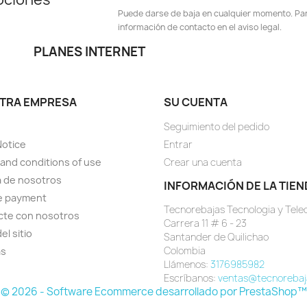
Puede darse de baja en cualquier momento. Para
información de contacto en el aviso legal.
PLANES INTERNET
TRA EMPRESA
SU CUENTA
Seguimiento del pedido
Notice
Entrar
and conditions of use
Crear una cuenta
 de nosotros
INFORMACIÓN DE LA TIEN
e payment
Tecnorebajas Tecnologia y Tel
cte con nosotros
Carrera 11 # 6 - 23
el sitio
Santander de Quilichao
Colombia
as
Llámenos:
3176985982
Escríbanos:
ventas@tecnorebaj
© 2026 - Software Ecommerce desarrollado por PrestaShop™