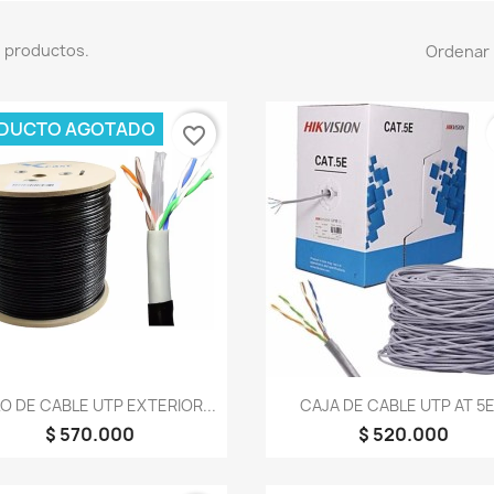
 productos.
Ordenar 
DUCTO AGOTADO
favorite_border
Vista rápida
Vista rápida


O DE CABLE UTP EXTERIOR...
CAJA DE CABLE UTP AT 5E.
$ 570.000
$ 520.000