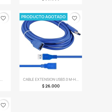
PRODUCTO AGOTADO
favorite_border
favorite_border
Vista rápida

..
CABLE EXTENSION USB3.0 M-H...
$ 26.000
favorite_border