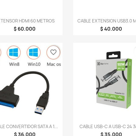
Vista rápida
Vista rápida


XTENSOR HDMI 60 METROS
CABLE EXTENSION USB3.0 M-
$ 60.000
$ 40.000
favorite_border
Vista rápida
Vista rápida


LE CONVERTIDOR SATA A 1...
CABLE USB-C A USB-C 24 3
$ 36.000
$ 35.000