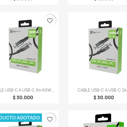
favorite_border
Vista rápida
Vista rápida


LE USB-C A USB-C 3m 60W...
CABLE USB-C A USB-C 24.
$ 30.000
$ 30.000
DUCTO AGOTADO
favorite_border