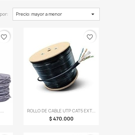

por:
Precio: mayor a menor
favorite_border
favorite_border
Vista rápida

..
ROLLO DE CABLE UTP CAT5 EXT...
$ 470.000