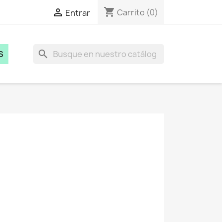
shopping_cart

Carrito
(0)
Entrar
search
S