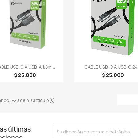
Vista rápida
Vista rápida


BLE USB-C A USB-A 1.8m...
CABLE USB-C A USB-C 24.
$ 25.000
$ 25.000
ndo 1-20 de 40 artículo(s)
as últimas
ociones