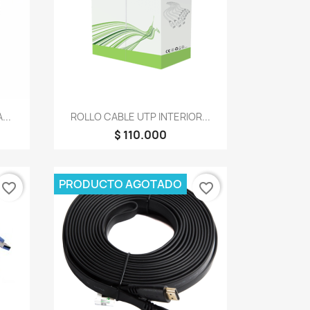
Vista rápida

...
ROLLO CABLE UTP INTERIOR...
$ 110.000
PRODUCTO AGOTADO
favorite_border
favorite_border