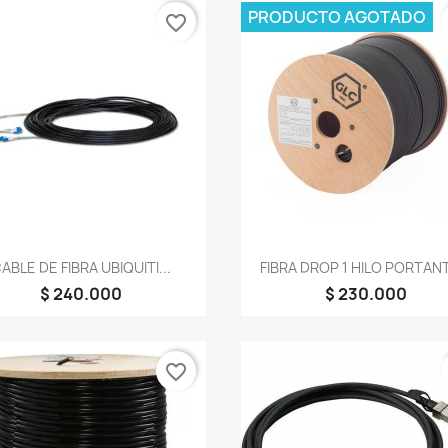
PRODUCTO AGOTADO
favorite_border
Vista rápida
Vista rápida


ABLE DE FIBRA UBIQUITI...
FIBRA DROP 1 HILO PORTANT
$ 240.000
$ 230.000
favorite_border