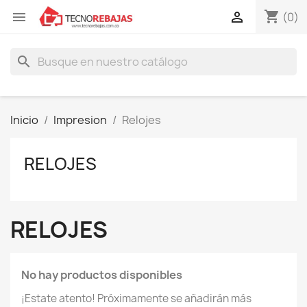
shopping_cart


(0)
search
Inicio
Impresion
Relojes
RELOJES
RELOJES
No hay productos disponibles
¡Estate atento! Próximamente se añadirán más