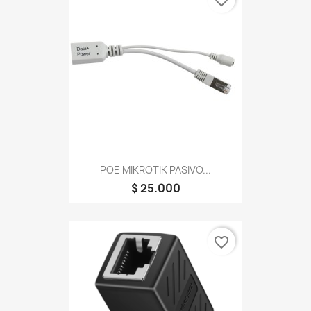
favorite_border
POE MIKROTIK PASIVO...
$ 25.000
favorite_border