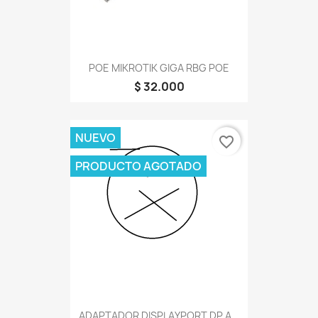
POE MIKROTIK GIGA RBG POE
$ 32.000
NUEVO
favorite_border
PRODUCTO AGOTADO
ADAPTADOR DISPLAYPORT DP A...