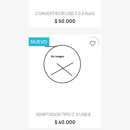
CONVERTIDOR USB 3.0 A RJ45
$ 50.000
NUEVO
favorite_border
ADAPTADOR TIPO C A USB 8...
$ 40.000