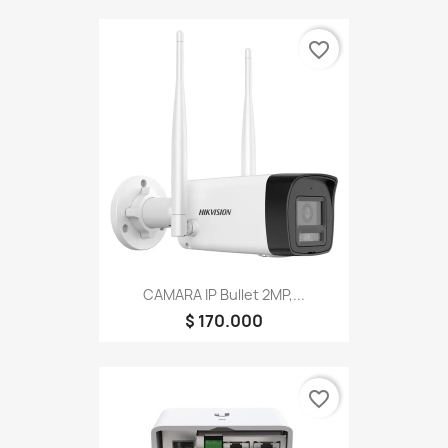
favorite_border
CAMARA IP Bullet 2MP,...
$ 170.000
favorite_border