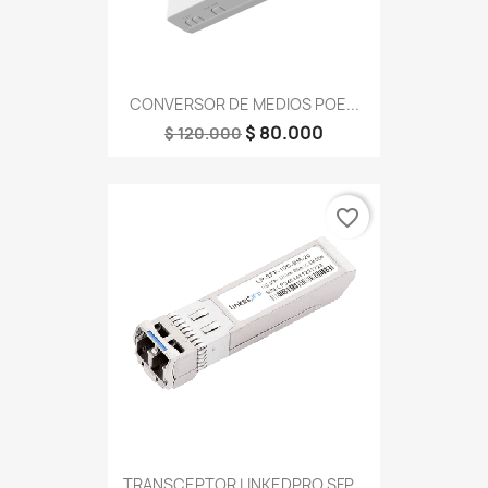
CONVERSOR DE MEDIOS POE...
$ 80.000
$ 120.000
favorite_border
TRANSCEPTOR LINKEDPRO SFP...