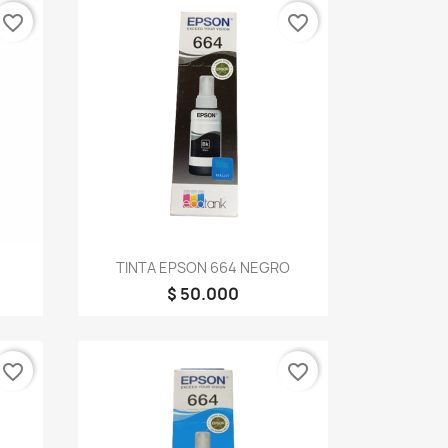
favorite_border
favorite_border
Vista rápida

TINTA EPSON 664 NEGRO
$ 50.000
favorite_border
favorite_border