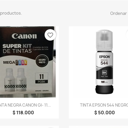
 productos.
Ordenar 
favorite_border
Vista rápida
Vista rápida


NTA NEGRA CANON GI- 11...
TINTA EPSON 544 NEGR
$ 118.000
$ 50.000