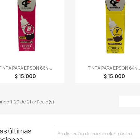
Vista rápida
Vista rápida


TINTA PARA EPSON 664...
TINTA PARA EPSON 644..
$ 15.000
$ 15.000
ndo 1-20 de 21 artículo(s)
as últimas
ociones