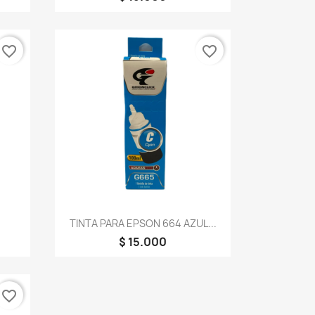
favorite_border
favorite_border
Vista rápida

.
TINTA PARA EPSON 664 AZUL...
$ 15.000
favorite_border