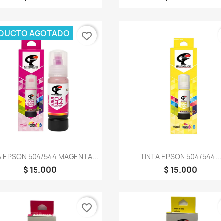
DUCTO AGOTADO
favorite_border
Vista rápida
Vista rápida


A EPSON 504/544 MAGENTA...
TINTA EPSON 504/544..
$ 15.000
$ 15.000
favorite_border