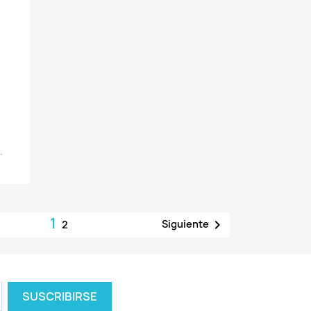
.
1

Siguiente
2