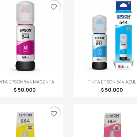
favorite_border
Vista rápida
Vista rápida


INTA EPSON 544 MAGENTA
TINTA EPSON 544 AZUL
$ 50.000
$ 50.000
favorite_border