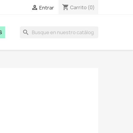
shopping_cart

Carrito
(0)
Entrar
search
S