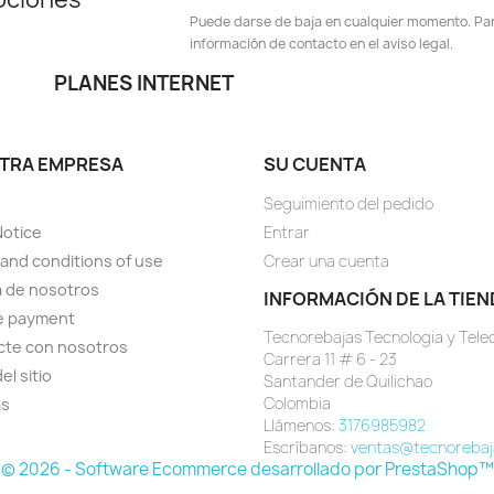
Puede darse de baja en cualquier momento. Para
información de contacto en el aviso legal.
PLANES INTERNET
TRA EMPRESA
SU CUENTA
Seguimiento del pedido
Notice
Entrar
and conditions of use
Crear una cuenta
 de nosotros
INFORMACIÓN DE LA TIEN
e payment
Tecnorebajas Tecnologia y Tel
cte con nosotros
Carrera 11 # 6 - 23
el sitio
Santander de Quilichao
Colombia
as
Llámenos:
3176985982
Escríbanos:
ventas@tecnorebaj
© 2026 - Software Ecommerce desarrollado por PrestaShop™