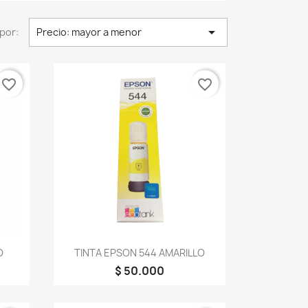

por:
Precio: mayor a menor
favorite_border
favorite_border
Vista rápida

O
TINTA EPSON 544 AMARILLO
$ 50.000