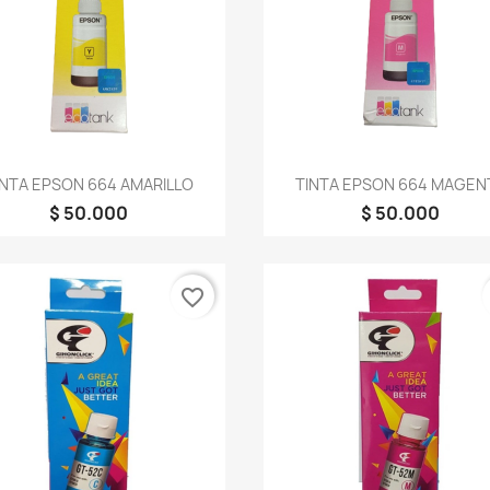
Vista rápida
Vista rápida


INTA EPSON 664 AMARILLO
TINTA EPSON 664 MAGEN
$ 50.000
$ 50.000
favorite_border