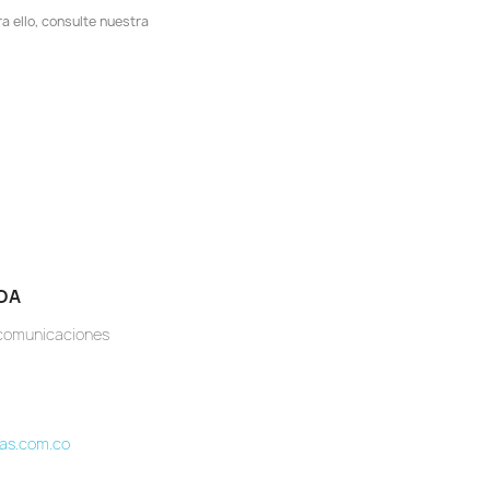
 ello, consulte nuestra
DA
ecomunicaciones
as.com.co