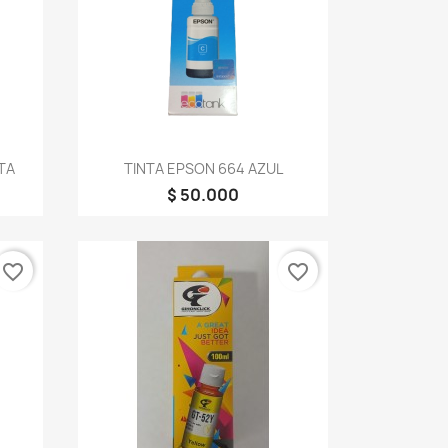
Vista rápida

TA
TINTA EPSON 664 AZUL
$ 50.000
favorite_border
favorite_border