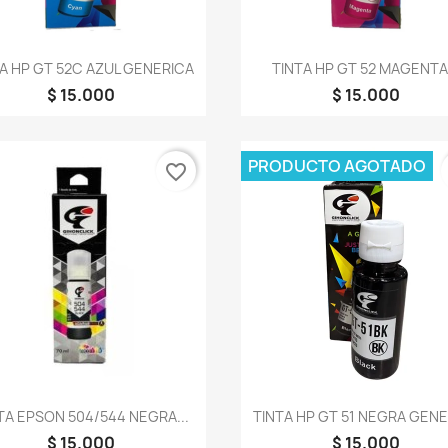
Vista rápida
Vista rápida


A HP GT 52C AZUL GENERICA
TINTA HP GT 52 MAGENTA.
$ 15.000
$ 15.000
PRODUCTO AGOTADO
favorite_border
Vista rápida
Vista rápida


TA EPSON 504/544 NEGRA...
TINTA HP GT 51 NEGRA GEN
$ 15.000
$ 15.000