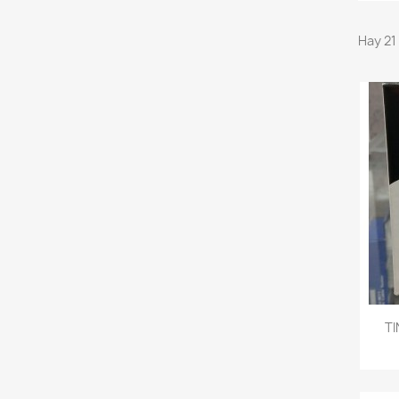
Hay 21
TI