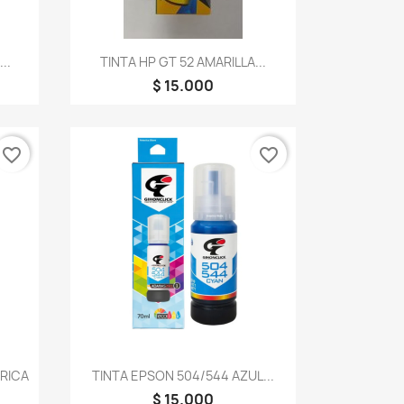
Vista rápida

..
TINTA HP GT 52 AMARILLA...
$ 15.000
favorite_border
favorite_border
Vista rápida

ERICA
TINTA EPSON 504/544 AZUL...
$ 15.000