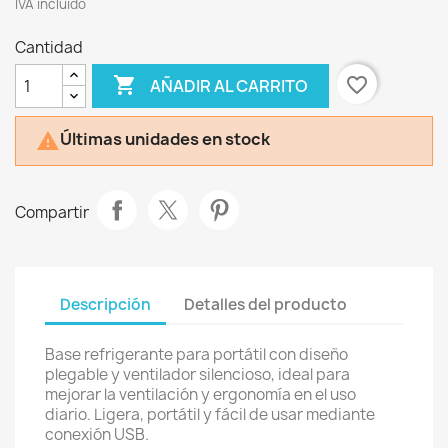
IVA incluído
Cantidad

favorite_border
AÑADIR AL CARRITO
Últimas unidades en stock

Compartir
Descripción
Detalles del producto
Base refrigerante para portátil con diseño
plegable y ventilador silencioso, ideal para
mejorar la ventilación y ergonomía en el uso
diario. Ligera, portátil y fácil de usar mediante
conexión USB.