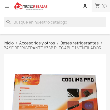
shopping_cart


(0)
search
Inicio
Accesorios y otros
Bases refrigerantes
BASE REFRIGERANTE 638B PLEGABLE 1 VENTILADOR